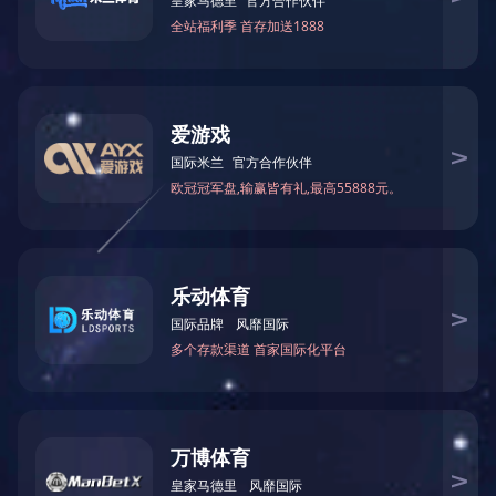
室、广东省院士工作站、广东省工程技术研究开发中
心，并荣获广东省专精特新企业称号。公司已通过
ISO9001质量管理体系认证，ISO14001环境管理体
系认证，IATF16949汽车质量管理体系认证，
ISO45001职业健康安全管理体系， ISO/IEC17025实
验室管理体系认证。
地址：广东省惠州市惠城区小金口办事处住润三路
188号