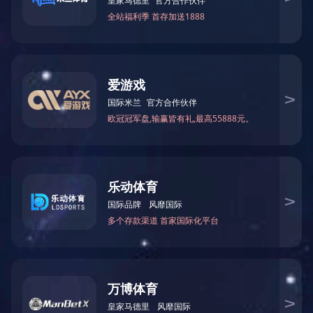
研发中心
深圳研发中心
公司在深圳建立了深圳特种纤
维复合材料工程技术研究开发
中心、深圳特种高分子先进复
合材料工程实验室，广东省院
士专家企业工作站，专注于特
种高分子材料的研究开发。
华南研发中心