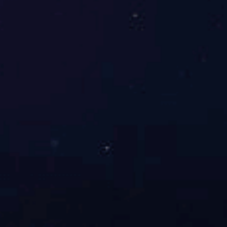
优化开展相关研
究。公司LCP核
心技术人员、韩
国籍专家金东植
博士入选“江苏省
外专百人”计划和
“江苏省六大高峰
人才”计划。针对
未来纳米材料在
高分子材料中的
潜在应用，公司
在研发团队中及
时储备纳米材料
相关专业人员。